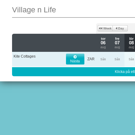
Village n Life
tor
fre
lör
06
07
08
aug
aug
aug
Kite Cottages
ZAR
Sålt
Sålt
Sålt
Nästa
Klicka på ett