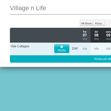
Village n Life
fre
lör
sön
07
08
09
aug
aug
aug
Kite Cottages
ZAR
Sålt
Sålt
Sålt
Nästa
Klicka på ett