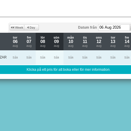
Datum från
tor
fre
lör
sön
mån
tis
ons
tor
fre
06
07
08
09
10
11
12
13
14
aug
aug
aug
aug
aug
aug
aug
aug
aug
ZAR
Sålt
Sålt
Sålt
Sålt
Sålt
Sålt
Sålt
Sålt
Sålt
Klicka på ett pris för att boka eller för mer information.