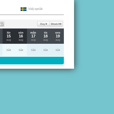
Välj språk
lör
sön
mån
tis
ons
15
16
17
18
19
aug
aug
aug
aug
aug
Sålt
Sålt
Sålt
Sålt
Sålt