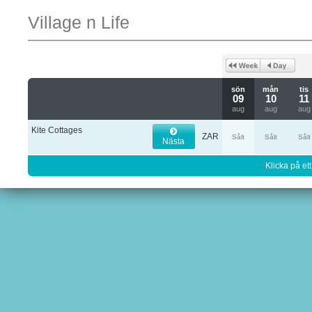
Village n Life
sön
mån
tis
09
10
11
aug
aug
aug
Kite Cottages
ZAR
Sålt
Sålt
Sålt
Nästa
Klicka på ett