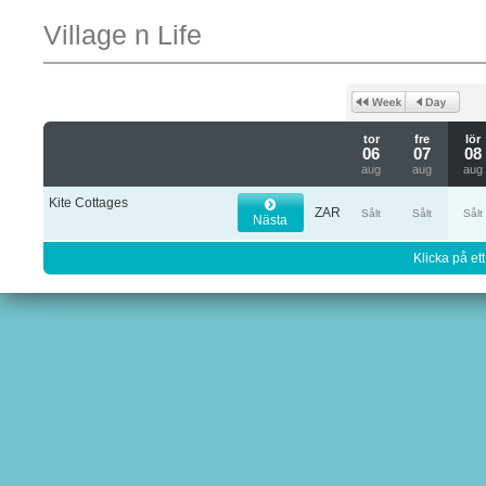
Village n Life
tor
fre
lör
06
07
08
aug
aug
aug
Kite Cottages
ZAR
Sålt
Sålt
Sålt
Nästa
Klicka på ett