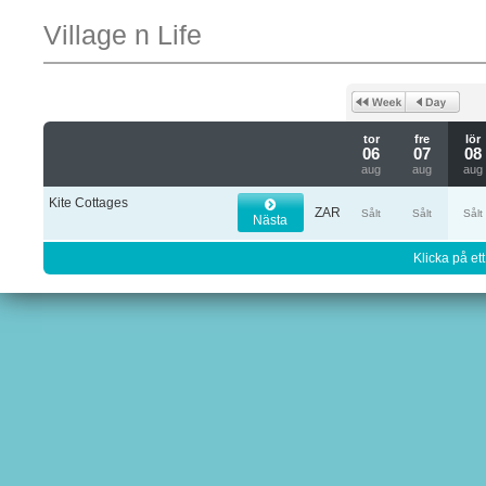
Village n Life
tor
fre
lör
06
07
08
aug
aug
aug
Kite Cottages
ZAR
Sålt
Sålt
Sålt
Nästa
Klicka på ett