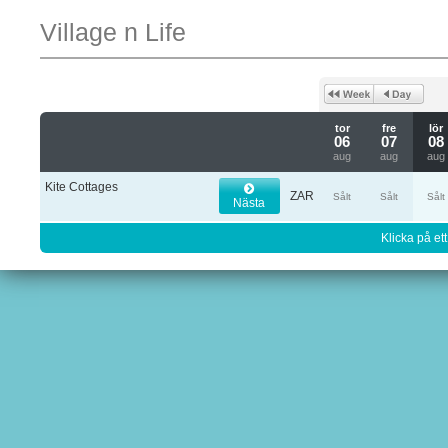
Village n Life
tor
fre
lör
06
07
08
aug
aug
aug
Kite Cottages
ZAR
Sålt
Sålt
Sålt
Nästa
Klicka på ett