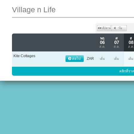
Village n Life
พฤ
ศ
ส
06
07
08
ส.ค.
ส.ค.
ส.ค.
Kite Cottages
ต่อไป
ZAR
เต็ม
เต็ม
เต็ม
คลิกที่รา