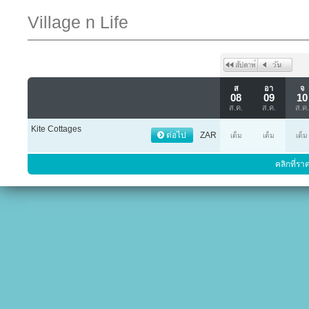
Village n Life
ส
อา
จ
08
09
10
ส.ค.
ส.ค.
ส.ค.
Kite Cottages
ต่อไป
ZAR
เต็ม
เต็ม
เต็ม
คลิกที่รา