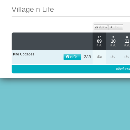
Village n Life
อา
จ
อ
09
10
11
ส.ค.
ส.ค.
ส.ค.
Kite Cottages
ต่อไป
ZAR
เต็ม
เต็ม
เต็ม
คลิกที่รา