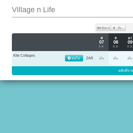
Village n Life
ศ
ส
อา
07
08
09
ส.ค.
ส.ค.
ส.ค.
Kite Cottages
ต่อไป
ZAR
เต็ม
เต็ม
เต็ม
คลิกที่รา