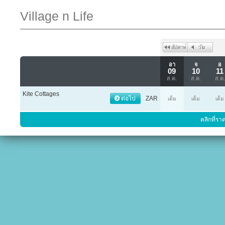
Village n Life
อา
จ
อ
09
10
11
ส.ค.
ส.ค.
ส.ค.
Kite Cottages
ต่อไป
ZAR
เต็ม
เต็ม
เต็ม
คลิกที่รา