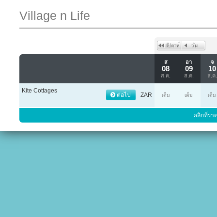
Village n Life
ส
อา
จ
08
09
10
ส.ค.
ส.ค.
ส.ค.
Kite Cottages
ต่อไป
ZAR
เต็ม
เต็ม
เต็ม
คลิกที่รา