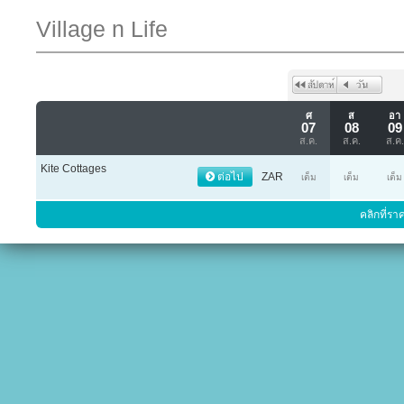
Village n Life
ศ
ส
อา
07
08
09
ส.ค.
ส.ค.
ส.ค.
Kite Cottages
ต่อไป
ZAR
เต็ม
เต็ม
เต็ม
คลิกที่รา