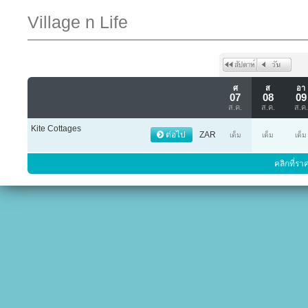
Village n Life
ศ
ส
อา
07
08
09
ส.ค.
ส.ค.
ส.ค.
Kite Cottages
ต่อไป
ZAR
เต็ม
เต็ม
เต็ม
คลิกที่รา