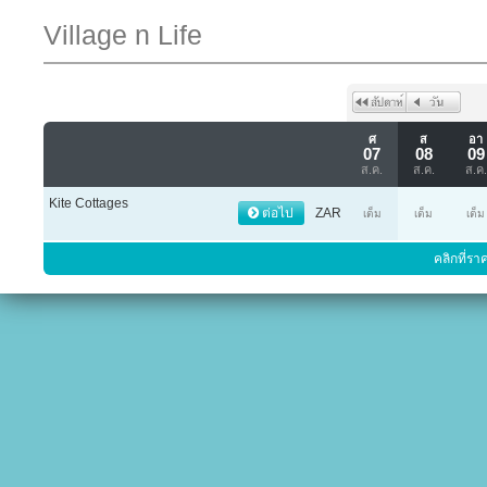
Village n Life
ศ
ส
อา
07
08
09
ส.ค.
ส.ค.
ส.ค.
Kite Cottages
ต่อไป
ZAR
เต็ม
เต็ม
เต็ม
คลิกที่รา