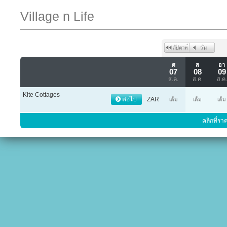
Village n Life
ศ
ส
อา
07
08
09
ส.ค.
ส.ค.
ส.ค.
Kite Cottages
ต่อไป
ZAR
เต็ม
เต็ม
เต็ม
คลิกที่รา