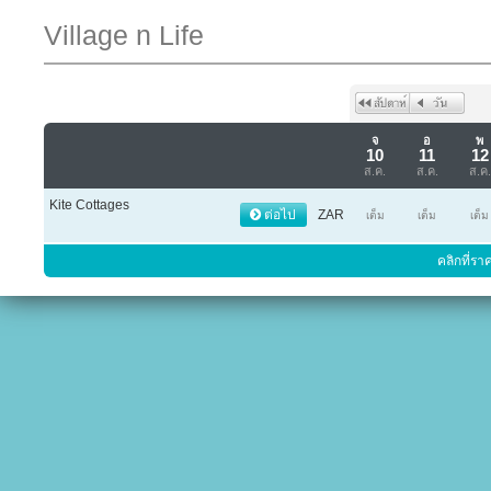
Village n Life
จ
อ
พ
10
11
12
ส.ค.
ส.ค.
ส.ค.
Kite Cottages
ต่อไป
ZAR
เต็ม
เต็ม
เต็ม
คลิกที่รา