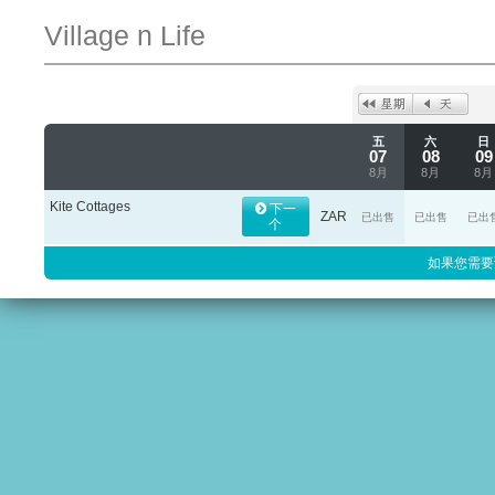
Village n Life
五
六
日
07
08
09
8月
8月
8月
Kite Cottages
下一
ZAR
已出售
已出售
已出
个
如果您需要