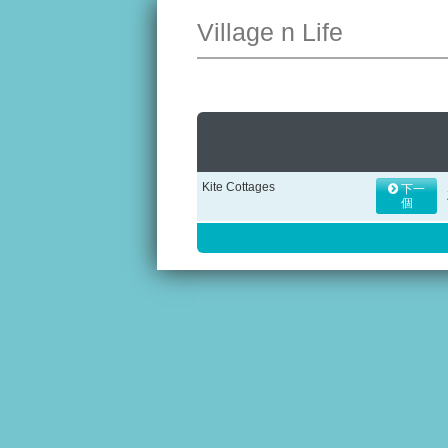
Village n Life
Kite Cottages
下一
個