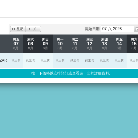
開始日期
周五
周六
周日
周一
周二
周三
周四
周五
周六
07
08
09
10
11
12
13
14
15
8月
8月
8月
8月
8月
8月
8月
8月
8月
ZAR
已出售
已出售
已出售
已出售
已出售
已出售
已出售
已出售
已出
按一下價格以安排預訂或查看進一步的詳細資料。