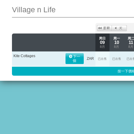
Village n Life
周日
周一
周
09
10
11
8月
8月
8月
Kite Cottages
下一
ZAR
已出售
已出售
已出
個
按一下價