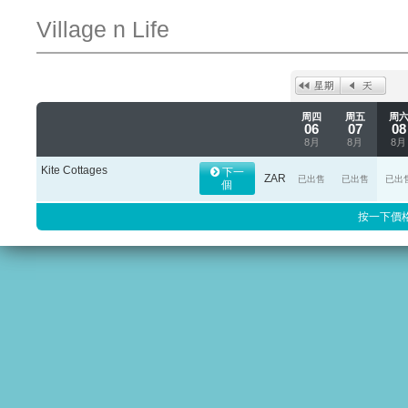
Village n Life
周四
周五
周
06
07
08
8月
8月
8月
Kite Cottages
下一
ZAR
已出售
已出售
已出
個
按一下價